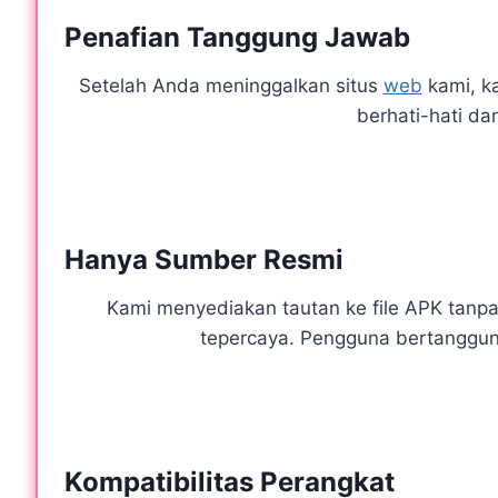
Penafian Tanggung Jawab
Setelah Anda meninggalkan situs
web
kami, ka
berhati-hati da
Hanya Sumber Resmi
Kami menyediakan tautan ke file APK tanp
tepercaya. Pengguna bertanggung
Kompatibilitas Perangkat