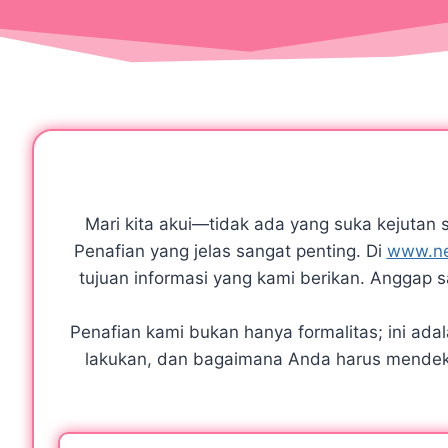
Mari kita akui—tidak ada yang suka kejutan 
Penafian yang jelas sangat penting. Di
www.ne
tujuan informasi yang kami berikan. Anggap
Penafian kami bukan hanya formalitas; ini ada
lakukan, dan bagaimana Anda harus mendeka