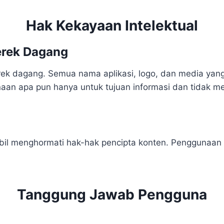
Hak Kekayaan Intelektual
erek Dagang
 dagang. Semua nama aplikasi, logo, dan media yang d
an apa pun hanya untuk tujuan informasi dan tidak meny
il menghormati hak-hak pencipta konten. Penggunaan a
Tanggung Jawab Pengguna