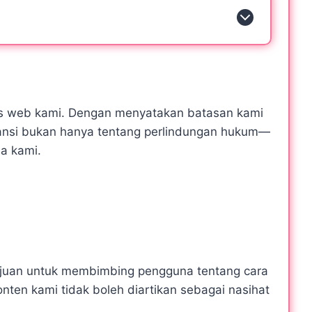
us web kami. Dengan menyatakan batasan kami
ransi bukan hanya tentang perlindungan hukum—
a kami.
tujuan untuk membimbing pengguna tentang cara
ten kami tidak boleh diartikan sebagai nasihat