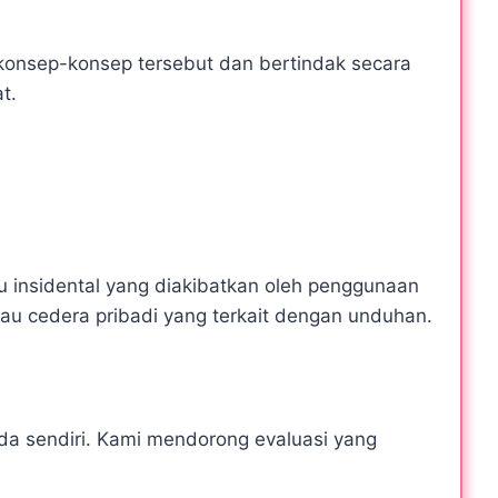
 konsep-konsep tersebut dan bertindak secara
t.
u insidental yang diakibatkan oleh penggunaan
tau cedera pribadi yang terkait dengan unduhan.
a sendiri. Kami mendorong evaluasi yang